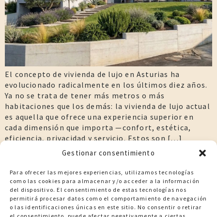
El concepto de vivienda de lujo en Asturias ha
evolucionado radicalmente en los últimos diez años.
Ya no se trata de tener más metros o más
habitaciones que los demás: la vivienda de lujo actual
es aquella que ofrece una experiencia superior en
cada dimensión que importa —confort, estética,
eficiencia, privacidad y servicio. Estos son […]
Gestionar consentimiento
Para ofrecer las mejores experiencias, utilizamos tecnologías
como las cookies para almacenar y/o acceder a la información
MÉTODO
SERVICIOS
del dispositivo. El consentimiento de estas tecnologías nos
VIVIENDAS
360º
permitirá procesar datos como el comportamiento de navegación
o las identificaciones únicas en este sitio. No consentir o retirar
PROYECTOS
ESENCIA
el consentimiento, puede afectar negativamente a ciertas